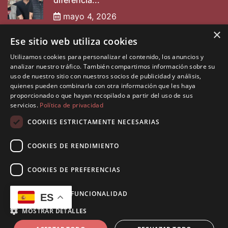
diferencia...
mayo 4, 2026
×
Ese sitio web utiliza cookies
Entrevista a Nabarpint
Utilizamos cookies para personalizar el contenido, los anuncios y
mayo 2, 2025
analizar nuestro tráfico. También compartimos información sobre su
uso de nuestro sitio con nuestros socios de publicidad y análisis,
quienes pueden combinarla con otra información que les haya
proporcionado o que hayan recopilado a partir del uso de sus
servicios.
Política de privacidad
COOKIES ESTRICTAMENTE NECESARIAS
COOKIES DE RENDIMIENTO
©2026 Diseñado por
Muninfor SL
. Todos los derechos
reservados.
COOKIES DE PREFERENCIAS
Política de Privacidad
Política de Cookies
COOKIES DE FUNCIONALIDAD
ES
Aviso Legal
MOSTRAR DETALLES