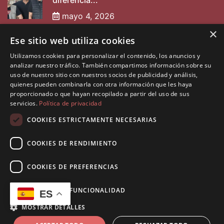
diferencia...
mayo 4, 2026
×
Ese sitio web utiliza cookies
Entrevista a Nabarpint
Utilizamos cookies para personalizar el contenido, los anuncios y
mayo 2, 2025
analizar nuestro tráfico. También compartimos información sobre su
uso de nuestro sitio con nuestros socios de publicidad y análisis,
quienes pueden combinarla con otra información que les haya
proporcionado o que hayan recopilado a partir del uso de sus
servicios.
Política de privacidad
COOKIES ESTRICTAMENTE NECESARIAS
COOKIES DE RENDIMIENTO
©2026 Diseñado por
Muninfor SL
. Todos los derechos
reservados.
COOKIES DE PREFERENCIAS
Política de Privacidad
Política de Cookies
COOKIES DE FUNCIONALIDAD
ES
Aviso Legal
MOSTRAR DETALLES