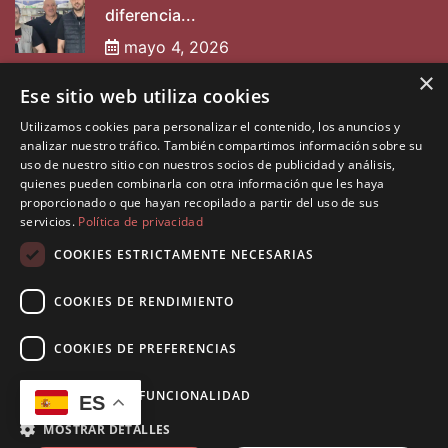
diferencia...
mayo 4, 2026
×
Ese sitio web utiliza cookies
Entrevista a Nabarpint
Utilizamos cookies para personalizar el contenido, los anuncios y
mayo 2, 2025
analizar nuestro tráfico. También compartimos información sobre su
uso de nuestro sitio con nuestros socios de publicidad y análisis,
quienes pueden combinarla con otra información que les haya
proporcionado o que hayan recopilado a partir del uso de sus
servicios.
Política de privacidad
COOKIES ESTRICTAMENTE NECESARIAS
COOKIES DE RENDIMIENTO
©2026 Diseñado por
Muninfor SL
. Todos los derechos
reservados.
COOKIES DE PREFERENCIAS
Política de Privacidad
Política de Cookies
COOKIES DE FUNCIONALIDAD
ES
Aviso Legal
MOSTRAR DETALLES