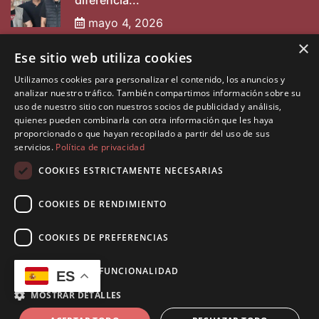
diferencia...
mayo 4, 2026
×
Ese sitio web utiliza cookies
Entrevista a Nabarpint
Utilizamos cookies para personalizar el contenido, los anuncios y
mayo 2, 2025
analizar nuestro tráfico. También compartimos información sobre su
uso de nuestro sitio con nuestros socios de publicidad y análisis,
quienes pueden combinarla con otra información que les haya
proporcionado o que hayan recopilado a partir del uso de sus
servicios.
Política de privacidad
COOKIES ESTRICTAMENTE NECESARIAS
COOKIES DE RENDIMIENTO
©2026 Diseñado por
Muninfor SL
. Todos los derechos
reservados.
COOKIES DE PREFERENCIAS
Política de Privacidad
Política de Cookies
COOKIES DE FUNCIONALIDAD
ES
Aviso Legal
MOSTRAR DETALLES