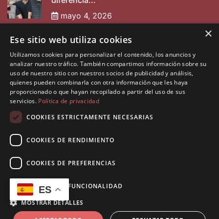
diferencia...
mayo 4, 2026
×
Ese sitio web utiliza cookies
Entrevista a Nabarpint
Utilizamos cookies para personalizar el contenido, los anuncios y
mayo 2, 2025
analizar nuestro tráfico. También compartimos información sobre su
uso de nuestro sitio con nuestros socios de publicidad y análisis,
quienes pueden combinarla con otra información que les haya
proporcionado o que hayan recopilado a partir del uso de sus
servicios.
Política de privacidad
COOKIES ESTRICTAMENTE NECESARIAS
COOKIES DE RENDIMIENTO
©2026 Diseñado por
Muninfor SL
. Todos los derechos
reservados.
COOKIES DE PREFERENCIAS
Política de Privacidad
Política de Cookies
COOKIES DE FUNCIONALIDAD
ES
Aviso Legal
MOSTRAR DETALLES