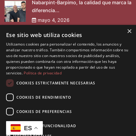
Nabarpint-Barpimo, la calidad que marca la
diferencia...
mayo 4, 2026
×
Ese sitio web utiliza cookies
Entrevista a Nabarpint
Utilizamos cookies para personalizar el contenido, los anuncios y
mayo 2, 2025
analizar nuestro tráfico. También compartimos información sobre su
uso de nuestro sitio con nuestros socios de publicidad y análisis,
quienes pueden combinarla con otra información que les haya
proporcionado o que hayan recopilado a partir del uso de sus
servicios.
Política de privacidad
COOKIES ESTRICTAMENTE NECESARIAS
COOKIES DE RENDIMIENTO
©2026 Diseñado por
Muninfor SL
. Todos los derechos
reservados.
COOKIES DE PREFERENCIAS
Política de Privacidad
Política de Cookies
COOKIES DE FUNCIONALIDAD
ES
Aviso Legal